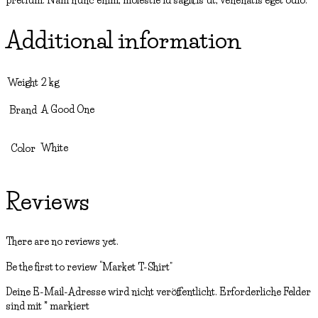
pretium. Nam nunc enim, molestie id sagittis ut, venenatis eget odio.
Additional information
Weight
2 kg
A Good One
Brand
White
Color
Reviews
There are no reviews yet.
Be the first to review “Market T-Shirt”
Deine E-Mail-Adresse wird nicht veröffentlicht.
Erforderliche Felder
sind mit
*
markiert