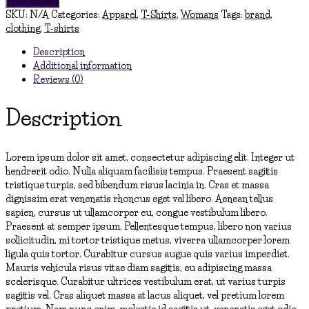
Shirt
SKU:
N/A
Categories:
Apparel
,
T-Shirts
,
Womans
Tags:
brand
,
quantity
clothing
,
T-shirts
Description
Additional information
Reviews (0)
Description
Lorem ipsum dolor sit amet, consectetur adipiscing elit. Integer ut
hendrerit odio. Nulla aliquam facilisis tempus. Praesent sagittis
tristique turpis, sed bibendum risus lacinia in. Cras et massa
dignissim erat venenatis rhoncus eget vel libero. Aenean tellus
sapien, cursus ut ullamcorper eu, congue vestibulum libero.
Praesent at semper ipsum. Pellentesque tempus, libero non varius
sollicitudin, mi tortor tristique metus, viverra ullamcorper lorem
ligula quis tortor. Curabitur cursus augue quis varius imperdiet.
Mauris vehicula risus vitae diam sagittis, eu adipiscing massa
scelerisque. Curabitur ultrices vestibulum erat, ut varius turpis
sagittis vel. Cras aliquet massa at lacus aliquet, vel pretium lorem