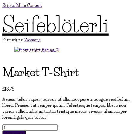
Skip to Main Content
Seifeblöterli
Zurück zu
Womans
Market T-Shirt
£
18.75
Aenean tellus sapien, cursus ut ullamcorper eu, congue vestibulum
libero. Praesent at semper ipsum. Pellentesque tempus, libero non
varius sollicitudin, mi tortor tristique metus, viverra ullamcorper
lorem ligula quis tortor.
Market
T-
Add to cart